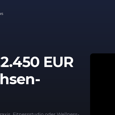
ws
22.450 EUR
chsen-
axis, Fitnessstudio oder Wellness-