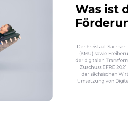
Was ist 
Förderu
Der Freistaat Sachse
(KMU) sowie Freiberuf
der digitalen Transform
Zuschuss EFRE 2021 bi
der sächsischen Wir
Umsetzung von Digita