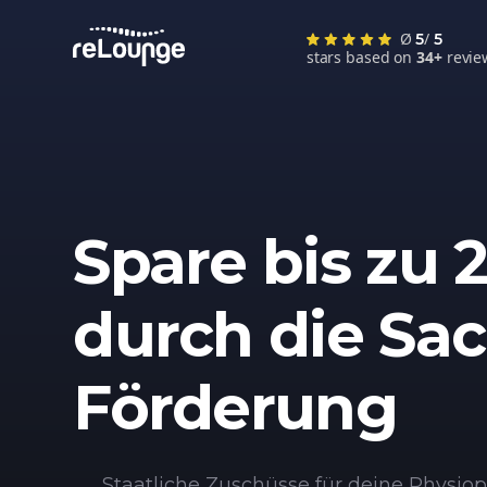
Ø
/
5
5
stars based on
34+
revie
Spare bis zu 
durch die Sa
Förderung
Staatliche Zuschüsse für deine Physiopr