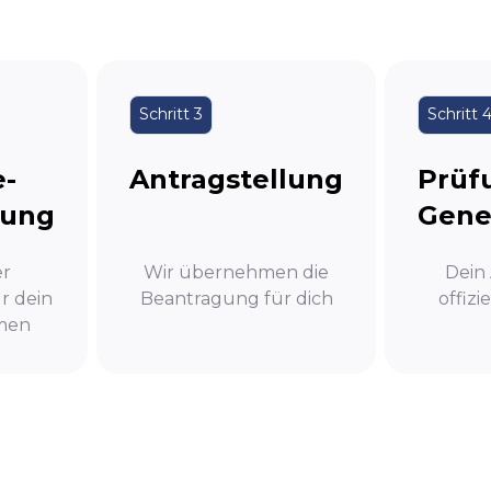
Schritt 3
Schritt 
e-
Antragstellung
Prüf
lung
Gen
er
Wir übernehmen die
Dein
r dein
Beantragung für dich
offizi
men