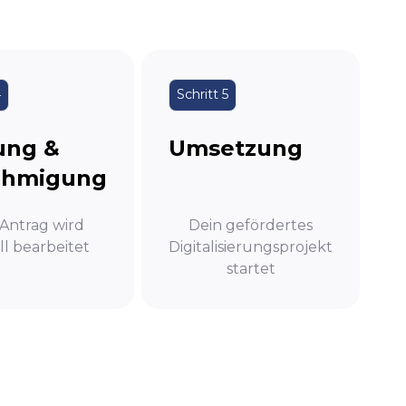
4
Schritt 5
ung &
Umsetzung
ehmigung
 Antrag wird
Dein gefördertes
ell bearbeitet
Digitalisierungsprojekt
startet