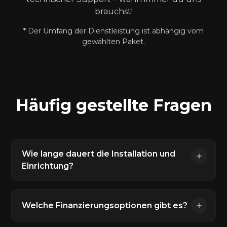
brauchst!
* Der Umfang der Dienstleistung ist abhängig vom
gewählten Paket.
Häufig gestellte Fragen
Wie lange dauert die Installation und
Einrichtung?
Die Installation und Einrichtung durch
unser Team ist schnell erledigt. Wir
Welche Finanzierungsoptionen gibt es?
begleiten dich an zwei Tagen persönlich vor
Ort, um alles perfekt einzurichten. Dein