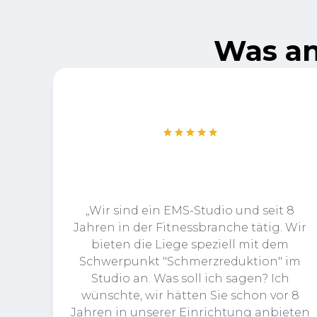
Was an
„Wir sind ein EMS-Studio und seit 8
Jahren in der Fitnessbranche tätig. Wir
bieten die Liege speziell mit dem
Schwerpunkt "Schmerzreduktion" im
Studio an. Was soll ich sagen? Ich
wünschte, wir hätten Sie schon vor 8
Jahren in unserer Einrichtung anbieten