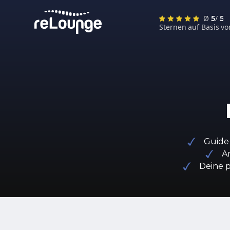
Ø
/
5
5
Sternen auf Basis v
Guide 
A
Deine p