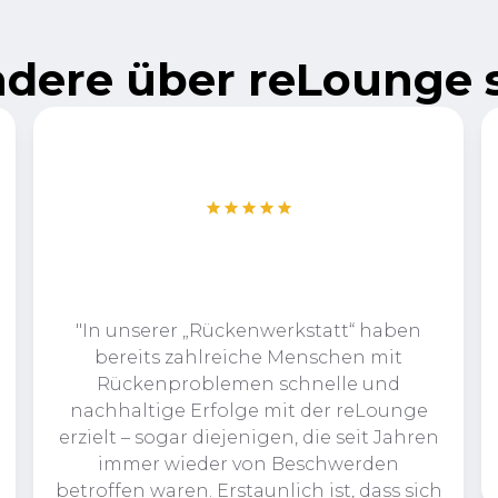
dere über reLounge
"In unserer „Rückenwerkstatt“ haben
bereits zahlreiche Menschen mit
Rückenproblemen schnelle und
nachhaltige Erfolge mit der reLounge
erzielt – sogar diejenigen, die seit Jahren
immer wieder von Beschwerden
betroffen waren. Erstaunlich ist, dass sich