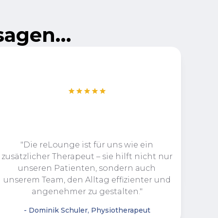
 sagen…
"Die reLounge ist für uns wie ein
„Se
zusätzlicher Therapeut – sie hilft nicht nur
Kap
unseren Patienten, sondern auch
unserem Team, den Alltag effizienter und
angenehmer zu gestalten."
- Dominik Schuler, Physiotherapeut