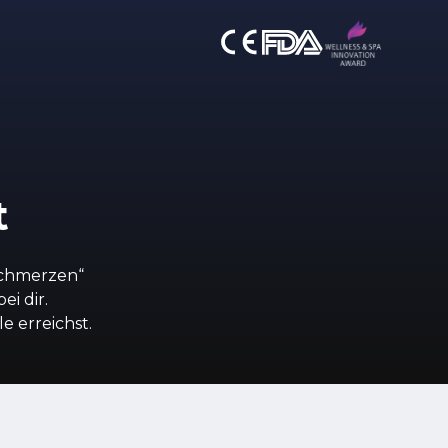
t
schmerzen“
i dir.
e erreichst.