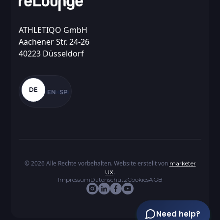
ATHLETIQO GmbH
Aachener Str. 24-26
40223 Düsseldorf
DE
EN
SP
©
2026
Alle Rechte vorbehalten. Website erstellt von
marketer
.
UX
Impressum
Datenschutz
Cookies
AGB
Need help?