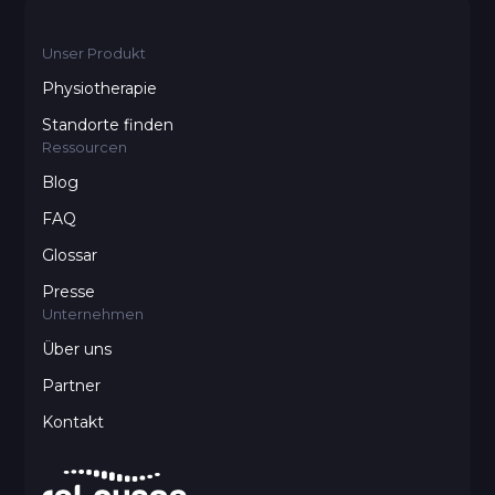
Mit diesen Geräten kannst Du sowohl gezielt als
Unser Produkt
auch schonend trainieren, das Verletzungsrisiko
Physiotherapie
reduzieren und Deine Haltung verbessern.
Standorte finden
Ressourcen
Blog
FAQ
Glossar
Presse
Unternehmen
Über uns
Partner
Kontakt