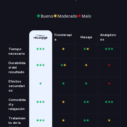
Bueno
Moderado
Malo
Fisioterapi
Analgésic
Masaje
a
os
Tiempo
necesario
Durabilida
d del
resultado
Efectos
secundari
os
Comodida
d y
relajación
Tratamien
to de la