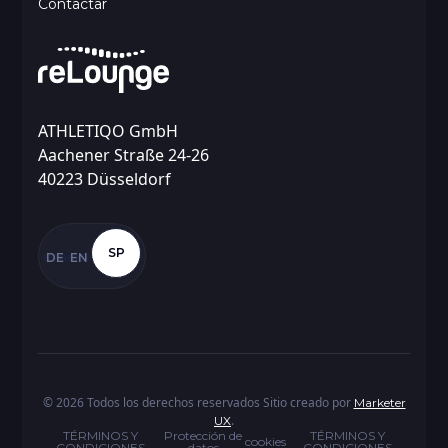
Contactar
ATHLETIQO GmbH
Aachener Straße 24-26
40223 Düsseldorf
SP
DE
EN
©
2026
Todos los derechos reservados Sitio creado por
Marketer
.
UX
TÉRMINOS Y
Protección de
TÉRMINOS Y
cookies
CONDICIONES
datos
CONDICIONES