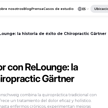
obre nosotros
Blog
Prensa
Casos de estudio
ES
Ubicaci
Lounge: la historia de éxito de Chiropractic Gärtner
or con ReLounge: la
hiropractic Gärtner
unschweig combina la quiropráctica tradicional con
rece un tratamiento del dolor eficaz y holístico.
 hasta enfermos crónicos, experimentan mejoras