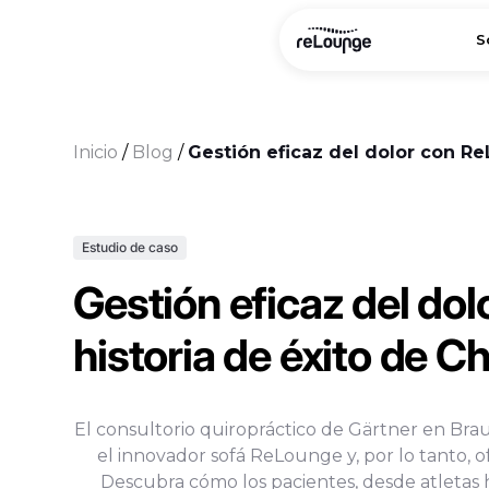
S
Inicio
/
Blog
/
Gestión eficaz del dolor con Re
Estudio de caso
Gestión eficaz del dol
historia de éxito de C
El consultorio quiropráctico de Gärtner en Bra
el innovador sofá ReLounge y, por lo tanto, of
Descubra cómo los pacientes, desde atletas