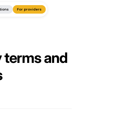
tions
For providers
y terms and
s