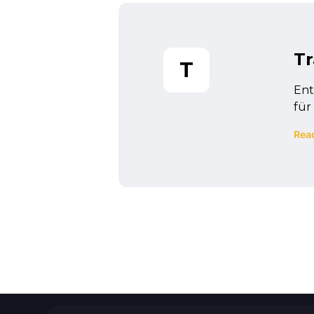
Tr
T
Ent
für
Rea