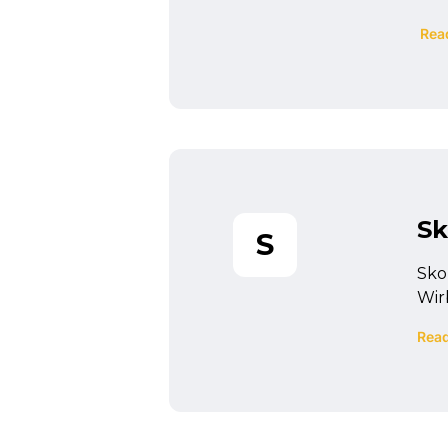
Rea
Sk
S
Sko
Wir
Rea