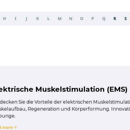
H
I
J
K
L
M
N
O
P
Q
R
S
ektrische Muskelstimulation (EMS)
decken Sie die Vorteile der elektrischen Muskelstimulat
kelaufbau, Regeneration und Körperformung. Innovat
ounge.
d more