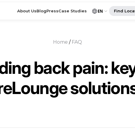
About Us
Blog
Press
Case Studies
EN
Find Loca
Home
/
FAQ
ing back pain: ke
reLounge solution