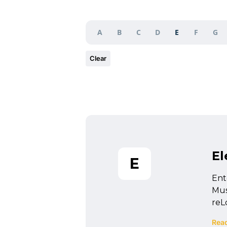
A
B
C
D
E
F
G
Clear
El
E
Ent
Mus
reL
Rea