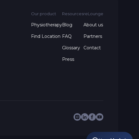
Our product
Resources
reLounge
Physiotherapy
Blog
About us
Find Location
FAQ
Partners
Glossary
Contact
Press