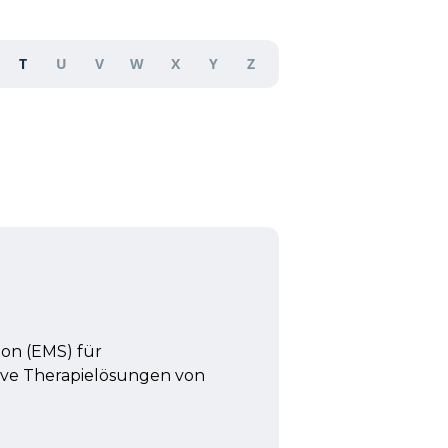
T
U
V
W
X
Y
Z
ion (EMS) für
ive Therapielösungen von