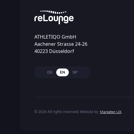
ATHLETIQO GmbH
Aachener Strasse 24-26
40223 Düsseldorf
DE
EN
SP
©
2026
All rights reserved. Website by
.
Marketer UX