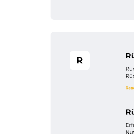
R
R
Rüc
Rüc
Rea
R
Erf
Nut