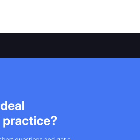
ideal
r practice?
short questions and get a