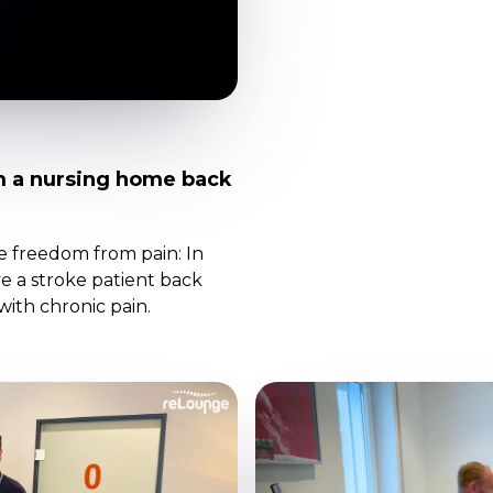
m a nursing home back
e freedom from pain: In
e a stroke patient back
with chronic pain.