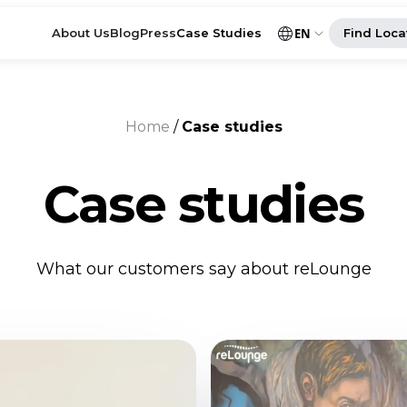
About Us
Blog
Press
Case Studies
EN
Find Loca
Home
/
Case studies
Case studies
What our customers say about reLounge