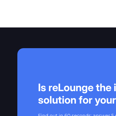
Is reLounge the 
solution for you
Find out in 60 seconds: answer 5 