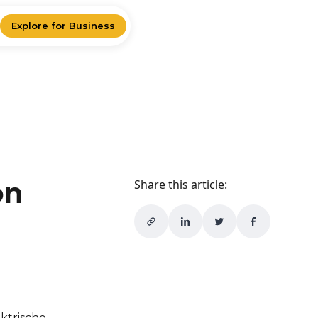
Explore for Business
on
Share this article:
ektrische