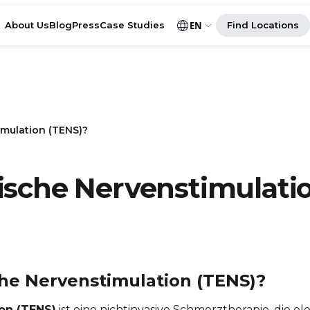
About Us
Blog
Press
Case Studies
EN
Find Locations
imulation (TENS)?
ische Nervenstimulati
che Nervenstimulation (TENS)?
ion (TENS)
ist eine nichtinvasive Schmerztherapie, die el