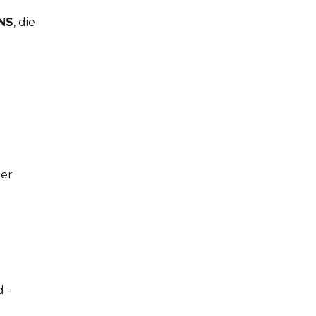
NS
, die
der
 -