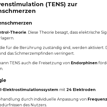
enstimulation (TENS) zur
enschmerzen
kenschmerzen
trol-Theorie
. Diese Theorie besagt, dass elektrische Sig
lagern.
 die für die Berührung zuständig sind, werden aktiviert
und das Schmerzempfinden verringert.
 kann TENS auch die Freisetzung von
Endorphinen
förd
n.
gie
l-Elektrostimulationssystem
mit
24 Elektroden
.
 Behandlung durch individuelle Anpassung von
Frequen
edürfnissen des Nutzers.