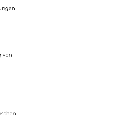
zungen
g von
nschen