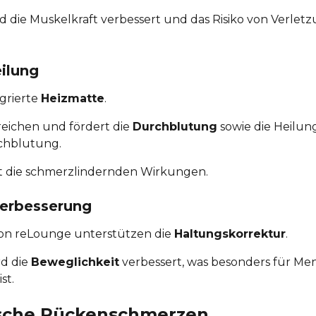
rd die Muskelkraft verbessert und das Risiko von Verlet
ilung
egrierte
Heizmatte
.
reichen und fördert die
Durchblutung
sowie die Heilun
chblutung.
t die schmerzlindernden Wirkungen.
verbesserung
von reLounge unterstützen die
Haltungskorrektur
.
d die
Beweglichkeit
verbessert, was besonders für Me
st.
ische Rückenschmerzen