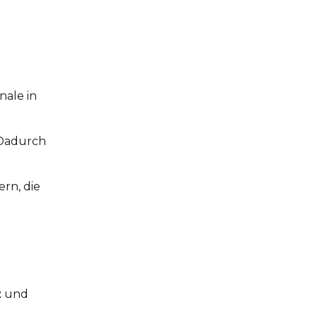
nale in
. Dadurch
ern, die
z
und