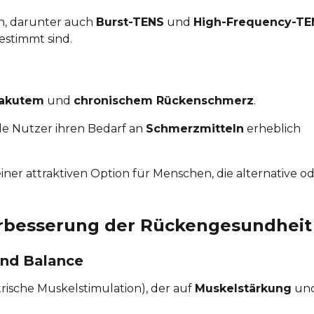
n, darunter auch
Burst-TENS
und
High-Frequency-TE
estimmt sind.
akutem
und
chronischem Rückenschmerz
.
 Nutzer ihren Bedarf an
Schmerzmitteln
erheblich
iner attraktiven Option für Menschen, die alternative o
rbesserung der Rückengesundheit
und Balance
rische Muskelstimulation), der auf
Muskelstärkung
und